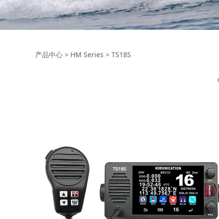
TS18S
产品中心
>
HM Series
>
TS18S